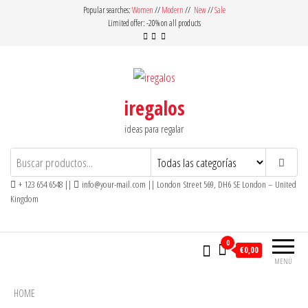
Saltar
Popular searches:
Women
//
Modern
//
New
//
Sale
Limited offer: -20% on all products
al
contenido
iregalos
ideas para regalar
+ 123 654 6548 ||
info@your-mail.com || London Street 569, DH6 SE London – United
Kingdom
0
€0,00
MENÚ
HOME