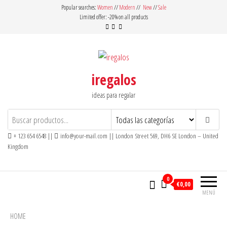
Saltar
Popular searches:
Women
//
Modern
//
New
//
Sale
Limited offer: -20% on all products
al
contenido
iregalos
ideas para regalar
+ 123 654 6548 ||
info@your-mail.com || London Street 569, DH6 SE London – United
Kingdom
0
€0,00
MENÚ
HOME