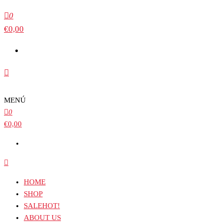
0
€0,00
MENÚ
0
€0,00
HOME
SHOP
SALE
HOT!
ABOUT US