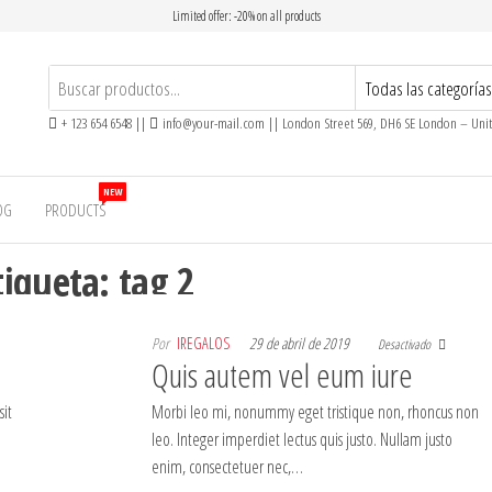
Limited offer: -20% on all products
+ 123 654 6548 ||
info@your-mail.com || London Street 569, DH6 SE London – Un
NEW
OG
PRODUCTS
tiqueta:
tag 2
Por
IREGALOS
29 de abril de 2019
Desactivado
Quis autem vel eum iure
sit
Morbi leo mi, nonummy eget tristique non, rhoncus non
leo. Integer imperdiet lectus quis justo. Nullam justo
enim, consectetuer nec,…