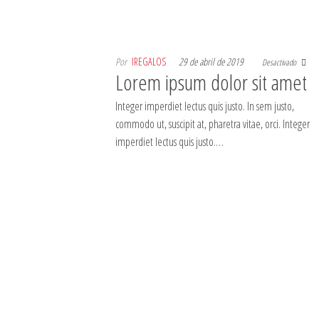
Por
IREGALOS
29 de abril de 2019
Desactivado
Lorem ipsum dolor sit amet
Integer imperdiet lectus quis justo. In sem justo,
commodo ut, suscipit at, pharetra vitae, orci. Integer
imperdiet lectus quis justo.…