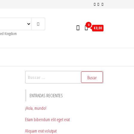
0
€0,00
ited Kingdom
Buscar:
ENTRADAS RECIENTES
¡Hola, mundo!
Etiam bibendum elit eget erat
Aliquam erat volutpat