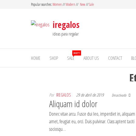
Saltar
Popular searches:
Women
//
Modern
//
New
//
Sale
al
contenido
iregalos
ideas para regalar
HOT!
HOME
SHOP
SALE
ABOUT US
CONTACT
BL
E
Por
IREGALOS
29 de abril de 2019
Desactivado
Aliquam id dolor
Donec vitae arcu. Fusce dui leo, imperdiet in, aliquam 
amet, feugiat eu, orci. Duis pulvinar. Class aptent taciti
sociosqu…