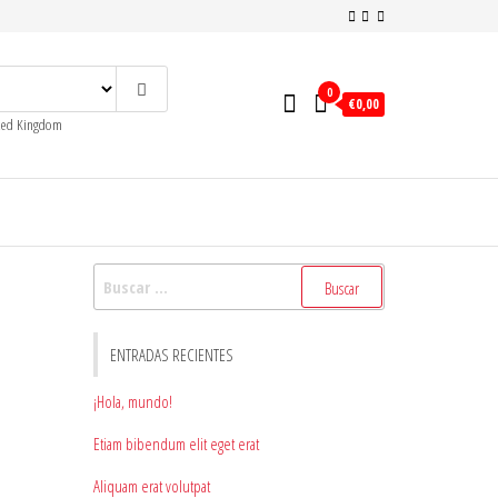
0
€0,00
ited Kingdom
Buscar:
ENTRADAS RECIENTES
¡Hola, mundo!
Etiam bibendum elit eget erat
Aliquam erat volutpat