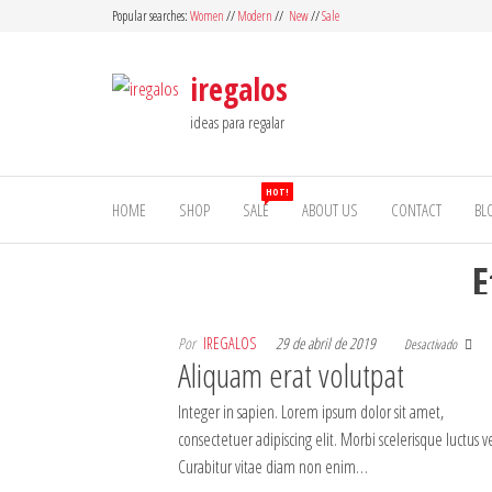
Saltar
Popular searches:
Women
//
Modern
//
New
//
Sale
al
contenido
iregalos
ideas para regalar
HOT!
HOME
SHOP
SALE
ABOUT US
CONTACT
BL
E
Por
IREGALOS
29 de abril de 2019
Desactivado
Aliquam erat volutpat
Integer in sapien. Lorem ipsum dolor sit amet,
consectetuer adipiscing elit. Morbi scelerisque luctus ve
Curabitur vitae diam non enim…