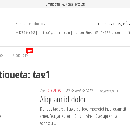
Limited offer: -20% on all products
+ 123 654 6548 ||
info@your-mail.com || London Street 569, DH6 SE London – Un
NEW
OG
PRODUCTS
tiqueta:
tag1
Por
IREGALOS
29 de abril de 2019
Desactivado
Aliquam id dolor
Donec vitae arcu. Fusce dui leo, imperdiet in, aliquam sit
lit.
amet, feugiat eu, orci. Duis pulvinar. Class aptent taciti
sociosqu…