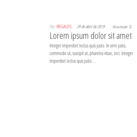
Por
IREGALOS
29 de abril de 2019
Desactivado
Lorem ipsum dolor sit amet
Integer imperdiet lectus quis justo. In sem justo,
commodo ut, suscipit at, pharetra vitae, orci. Integer
imperdiet lectus quis justo.…