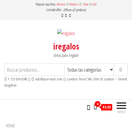
Saltar
Popular searches:
Women
//
Modern
//
New
//
Sale
Limited offer: -20% on all products
al
contenido
iregalos
ideas para regalar
+ 123 654 6548 ||
info@your-mail.com || London Street 569, DH6 SE London – United
Kingdom
0
€0,00
MENÚ
HOME