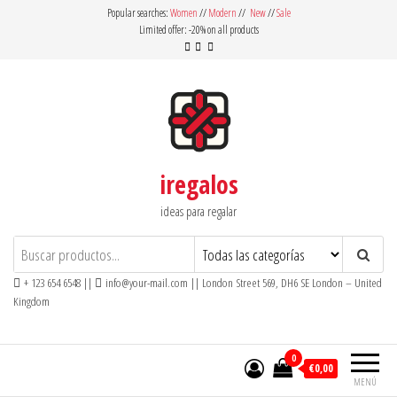
Saltar
Popular searches:
Women
//
Modern
//
New
//
Sale
Limited offer: -20% on all products
al
contenido
iregalos
ideas para regalar
+ 123 654 6548 ||
info@your-mail.com || London Street 569, DH6 SE London – United
Kingdom
0
€0,00
MENÚ