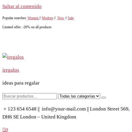
Saltar al contenido
Popular searches:
Women
//
Modern
//
New
//
Sale
Limited offer: -20% on all products
iregalos
ideas para regalar
+ 123 654 6548 ||
info@your-mail.com || London Street 569,
DH6 SE London – United Kingdom
0